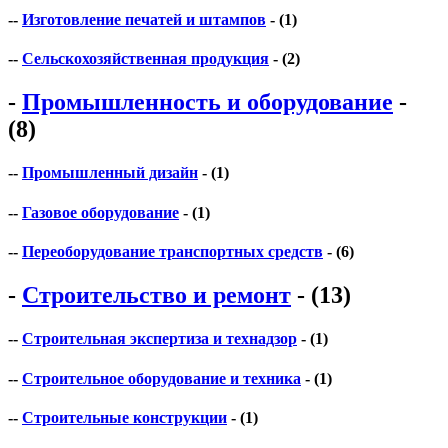
--
Изготовление печатей и штампов
- (1)
--
Сельскохозяйственная продукция
- (2)
-
Промышленность и оборудование
-
(8)
--
Промышленный дизайн
- (1)
--
Газовое оборудование
- (1)
--
Переоборудование транспортных средств
- (6)
-
Строительство и ремонт
- (13)
--
Строительная экспертиза и технадзор
- (1)
--
Строительное оборудование и техника
- (1)
--
Строительные конструкции
- (1)