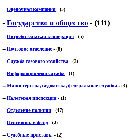
--
Оценочная компания
- (5)
-
Государство и общество
- (111)
--
Потребительская кооперация
- (5)
--
Почтовое отделение
- (8)
--
Служба газового хозяйства
- (3)
--
Информационная служба
- (1)
--
Министерства, ведомства, федеральные службы
- (3)
--
Налоговая инспекция
- (1)
--
Отделение полиции
- (47)
--
Пенсионный фонд
- (2)
--
Судебные приставы
- (2)