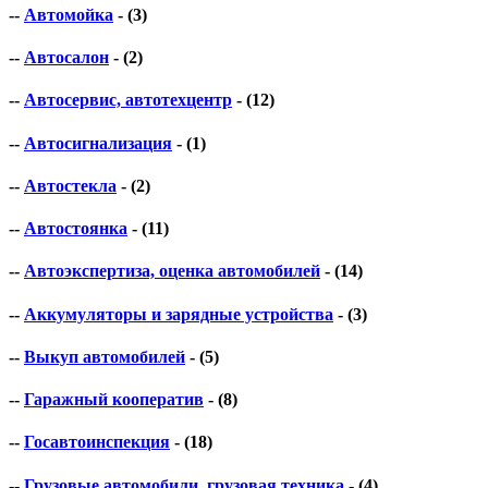
--
Автомойка
- (3)
--
Автосалон
- (2)
--
Автосервис, автотехцентр
- (12)
--
Автосигнализация
- (1)
--
Автостекла
- (2)
--
Автостоянка
- (11)
--
Автоэкспертиза, оценка автомобилей
- (14)
--
Аккумуляторы и зарядные устройства
- (3)
--
Выкуп автомобилей
- (5)
--
Гаражный кооператив
- (8)
--
Госавтоинспекция
- (18)
--
Грузовые автомобили, грузовая техника
- (4)