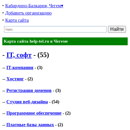
‣
Кабардино-Балкария, Чегем▾
‣
Добавить организацию
‣
Карта сайта
Карта сайта help-tel.ru в Чегеме
-
IT, софт
- (55)
--
IT-компания
- (3)
--
Хостинг
- (2)
--
Регистрация доменов
- (3)
--
Студия веб-дизайна
- (54)
--
Программное обеспечение
- (2)
--
Платные базы данных
- (2)