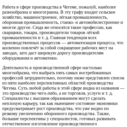
Работа в сфере производства в Чегеме, пожалуй, наиболее
разнообразна и многогранна. В эту графу входит сельское
хозяйство, машиностроение, лёгкая промышленность,
оборонная промышленность, станко- и автомобилестроение и
многое другое. Сюда же относятся такие профессии, как
сварщики, токари, производители товаров лёгкой
промышленности и т. д. Главная тенденция всех
производственных процессов — автоматизация процесса, что
косвенно повлечёт за собой сокращение рабочих мест на
заводах, зато даст широкую дорогу производителям
оборудования и автоматики.
Деятельность в производственной сфере настолько
многообразна, что выбрать пять самых востребованных
профессий затруднительно, поэтому ниже представлен список
из пяти наиболее перспективных областей производства
Чегема. Суть любой работы в этой сфере видна из названия —
это производство чего-либо, а не торговля, услуги и т. д.
Специалисты с высшим образованием могут сделать
неплохую карьеру, так как нынешнее состояние экономики
предусматривает рост производства, что уже видно по
резкому увеличению оборонного производства. Также,
большие перспективы у специалистов, готовых развивать
отечественное изготовление производственного