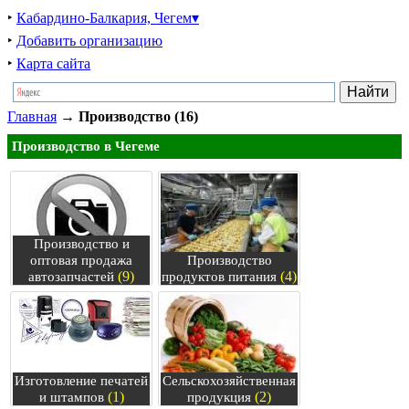
‣
Кабардино-Балкария, Чегем▾
‣
Добавить организацию
‣
Карта сайта
Главная
→
Производство (16)
Производство в Чегеме
Производство и
оптовая продажа
Производство
(9)
(4)
автозапчастей
продуктов питания
Изготовление печатей
Сельскохозяйственная
(1)
(2)
и штампов
продукция