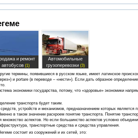
егеме
родажа и ремонт
Автомобильные
автобусов
грузоперевозки
(1)
(3)
другие термины, появившиеся в русском языке, имеет латинское происхо
через») и portare (в переводе – «нести»). Если дать образное определени
то.
истема экономики государства, потому, что «здоровье» экономики напря
деление транспорта будет таким.
р средств, устройств и механизмов, предназначением которых является
менно в таком значении раскроем понятие транспорта. Понятие транспор
бя множество аспектов. Но если большинство аспектов условно объединит
нфраструктура, транспортные средства и средства управления.
егеме состоит из сооружений и их сетей, это: