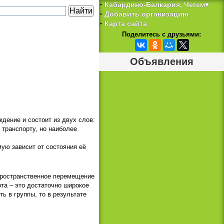
Кабардино-Балкария, Чегем▾
‣
Добавить организацию
‣
Карта сайта
‣
Поделитесь с друзьями:
Объявления
ждение и состоит из двух слов:
е транспорту, но наиболее
мую зависит от состояния её
 пространственное перемещение
та – это достаточно широкое
ь в группы, то в результате