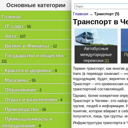
Основные категории
Главная
→
Транспорт (5)
Главная
Транспорт в Ч
IT, софт
- 55
Авто
- 107
Бизнес и Финансы
- 12
Автобусные
междугородные
П
Государство и общество
-
перевозки
(1)
111
Термин транспорт, как многие 
Красота и здоровье
- 9
trans (в переводе означает – «
подходящим, будет, вероятно э
Магазины
- 55
Транспорт – это кровеносная с
транспортной составляющей.
Образование
- 2
Однако, более конкретное опре
Отдых и развлечения
- 4
Транспорт в Чегеме– это набо
грузов, людей и информации. И
Производство
- 16
понятие, которое вбирает в се
получится, лишь три группы: и
Промышленность и
Инфраструктура транспорта в Ч
оборудование
- 8