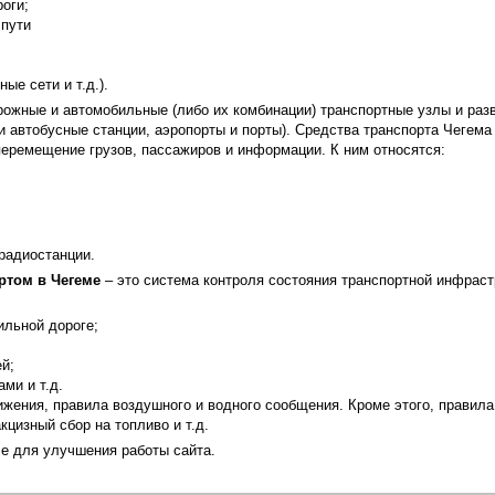
оги;
 пути
ые сети и т.д.).
ожные и автомобильные (либо их комбинации) транспортные узлы и разв
 автобусные станции, аэропорты и порты). Средства транспорта Чегема
перемещение грузов, пассажиров и информации. К ним относятся:
радиостанции.
ртом в Чегеме
– это система контроля состояния транспортной инфрас
ильной дороге;
й;
ми и т.д.
ижения, правила воздушного и водного сообщения. Кроме этого, правил
кцизный сбор на топливо и т.д.
e для улучшения работы сайта.