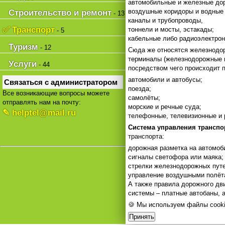
автомобильные и железные дор
воздушные коридоры и водные
Строительство и ремонт
- 13
каналы и трубопроводы,
✅ Транспорт
тоннели и мосты, эстакады;
- 5
кабельные либо радиоэлектронн
Туризм
- 12
Сюда же относятся железнодор
терминалы (железнодорожные и
Услуги
- 44
посредством чего происходит 
автомобили и автобусы;
Связаться с администратором
поезда;
Все возникающие вопросы можете
самолёты;
отправлять нам на почту:
морские и речные суда;
✎ helptel@mail.ru
телефонные, телевизионные и 
Система управления транспо
транспорта:
дорожная разметка на автомоб
сигналы светофора или маяка;
стрелки железнодорожных путе
управление воздушными полёта
А также правила дорожного дв
системы – платные автобаны, а
🍪 Мы используем файлы cooki
Принять